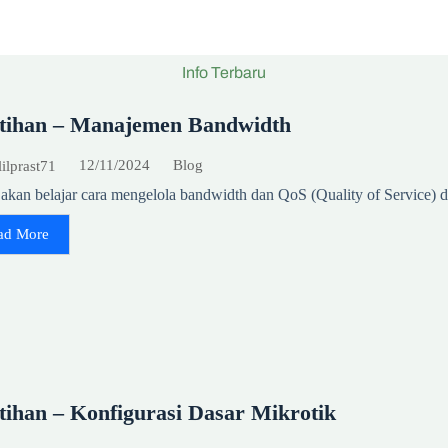
Info Terbaru
atihan – Manajemen Bandwidth
12/11/2024
Blog
lilprast71
akan belajar cara mengelola bandwidth dan QoS (Quality of Service)
ad More
tihan – Konfigurasi Dasar Mikrotik