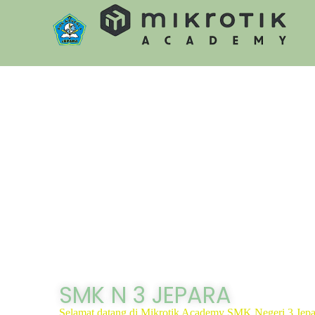
S
k
i
p
t
o
c
o
n
t
e
n
t
SMK N 3 JEPARA
Selamat datang di Mikrotik Academy SMK Negeri 3 Jepa