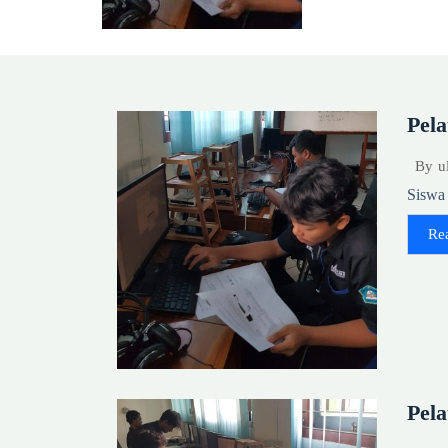
Pel
By
u
Siswa 
Re
Pela