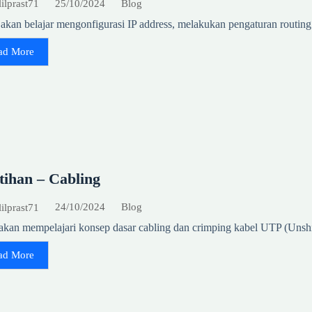
25/10/2024
Blog
lilprast71
akan belajar mengonfigurasi IP address, melakukan pengaturan routing
ad More
tihan – Cabling
24/10/2024
Blog
lilprast71
akan mempelajari konsep dasar cabling dan crimping kabel UTP (Unshi
ad More