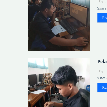
By
u
Siswa 
Re
Pela
By
u
siswa 
Re