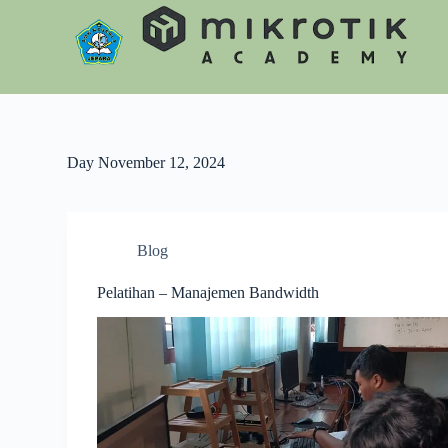
S
k
i
p
t
o
c
o
n
Day
November 12, 2024
t
e
n
t
Blog
Pelatihan – Manajemen Bandwidth