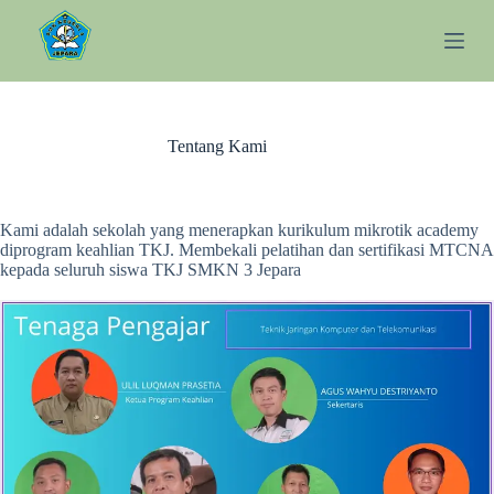
S
k
i
p
t
o
c
Tentang Kami
o
n
t
e
Kami adalah sekolah yang menerapkan kurikulum mikrotik academy
n
diprogram keahlian TKJ. Membekali pelatihan dan sertifikasi MTCNA
t
kepada seluruh siswa TKJ SMKN 3 Jepara